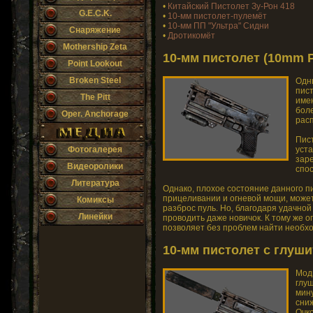
•
Китайский Пистолет Зу-Рон 418
G.E.C.K.
•
10-мм пистолет-пулемёт
•
10-мм ПП "Ультра" Сидни
Снаряжение
•
Дротикомёт
Mothership Zeta
10-мм пистолет (10mm P
Point Lookout
Broken Steel
Одн
пис
The Pitt
име
боле
Oper. Anchorage
рас
Пис
уста
Фотогалерея
заре
Видеоролики
спо
Литература
Однако, плохое состояние данного п
прицеливании и огневой мощи, может
Комиксы
разброс пуль. Но, благодаря удачно
Линейки
проводить даже новичок. К тому же 
позволяет без проблем найти необх
10-мм пистолет с глуши
Мод
глу
мин
сни
Очко