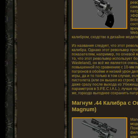
рево
сам
патр
эфф
Brit
сос
вре
Web
калибром, сходство в дизайне модел
Из названия следует, что этот рево
калибра. Однако этот револьвер про
показателям, например, по огневой 
то, что этот револьвер использует 
Wasteland), он всё же является оче
повышенной по сравнению с 10-мм пи
патронов в обойме и низкий урон де
игры, да и то только в том случае, е
пистолета (или он вышел из строя). 
даже сразу после выхода из Убежища
параметров в S.P.E.C.I.A.L.), лучше 
же, гораздо выгоднее сохранить патр
Магнум .44 Калибра с О
Magnum)
Магн
мод
Похо
филь
клю