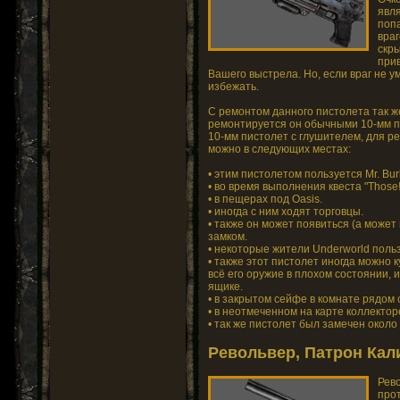
явл
поп
враг
скр
прив
Вашего выстрела. Но, если враг не у
избежать.
С ремонтом данного пистолета так же
ремонтируется он обычными 10-мм п
10-мм пистолет с глушителем, для р
можно в следующих местах:
• этим пистолетом пользуется Mr. Bur
• во время выполнения квеста "Those!"
• в пещерах под Oasis.
• иногда с ним ходят торговцы.
• также он может появиться (а может 
замком.
• некоторые жители Underworld поль
• также этот пистолет иногда можно ку
всё его оружие в плохом состоянии, и
ящике.
• в закрытом сейфе в комнате рядом 
• в неотмеченном на карте коллекторе
• так же пистолет был замечен около 
Револьвер, Патрон Калиб
Рев
про