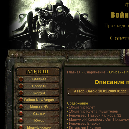
Ф
Прохожден
Совет
Главная
»
Снаряжение
» Описание пи
Главная
Описание п
Новости
Автор: Garold
18.01.2009 01:22
Форум
Fallout New Vegas
Содержание
Моды к NV
•
10-мм пистолет
•
10-мм пистолет с глушителем
Статьи
•
Револьвер, Патрон Калибра .32
•
Магнум .44 Калибра с Опт. Прицело
Юмор
•
Револьвер Блэкхок
Модификации
•
Китайский Пистолет