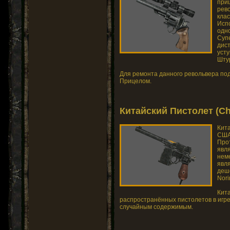
при
рев
клас
Исп
одно
Суп
дист
усту
Шту
Для ремонта данного револьвера под
Прицелом.
Китайский Пистолет (Chi
Кит
США
Прот
явля
нем
явл
деш
Nori
Кит
распространённых пистолетов в игре,
случайным содержимым.