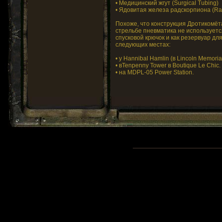
• Медицинский жгут (Surgical Tubing)
• Ядовитая железа радскорпиона (Rad
Похоже, что конструкция Дротикомёта
стрельбе пневматика не используетс
спусковой крючок и как резервуар дл
следующих местах:
• у Hannibal Hamlin (в Lincoln Memoria
• вTenpenny Tower в Boutique Le Chic.
• на MDPL-05 Power Station.