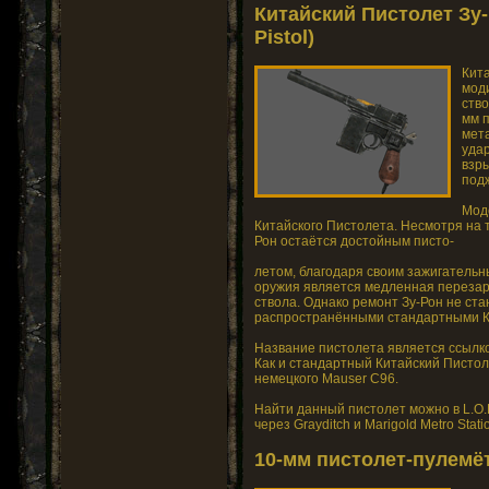
Китайский Пистолет Зу-
Pistol)
Кит
мод
ство
мм 
мета
уда
взры
под
Мод
Китайского Пистолета. Несмотря на т
Рон остаётся достойным писто-
летом, благодаря своим зажигатель
оружия является медленная перезар
ствола. Однако ремонт Зу-Рон не ста
распространёнными стандартными К
Название пистолета является ссылкой
Как и стандартный Китайский Пистол
немецкого Mauser C96.
Найти данный пистолет можно в L.O.B.
через Grayditch и Marigold Metro Stat
10-мм пистолет-пулемё