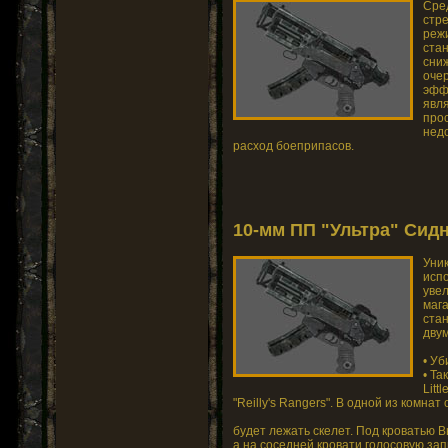
Сре
стр
реж
стан
сни
оче
эфф
явля
про
нед
расход боеприпасов.
10-мм ПП "Ультра" Сидн
Уни
исп
уве
мага
ста
дву
• Уб
• Та
Litt
"Reilly's Rangers". В одной из комнат
будет лежать скелет. Под кроватью 
а на соседней кровати голосовую зап