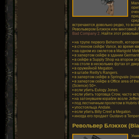
Магн
ориг
оче
при
сред
встречаются довольно редко, то воз
Револьвером Блэкхок или винтовкой 
Bad Company 2
. Найти этот револьв
• на трупе первого Behemoth, которог
• в стенном сейфе Vance, во время кве
• на одном из скелетов в Marigold Metr
• в запертом сейфе в здании Germanto
• в сейфе в Supply Shop на втором эт
• на столе в нескольких футах от двер
• в оружейной Megaton.
• в штабе Reilly's Rangers.
• в запертом сейфе в Springvale (поя
• в запертом сейфе в Office area of 
(Science) 50+.
• если убить Eulogy Jones.
• если убить торговца Crow, часто в
• на затонувшем корабле возле Jeffer
• под лестничным пролетом в Hubris C
• упостояльца Andale.
• если убить Billy Creel в Megaton.
• иногда его продает Gustavo в Tenpe
Револьвер Блэкхок (Bl
Уни