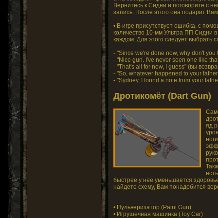
Вернитесь к Сидни и поговорите с н
запись. После этого она подарит Вам 
• В игре присутствует ошибка, с по
количество 10-мм Ультра ПП Сидни в
каждом. Для этого следует выбрать 
- "Since we're done now, why don't you 
- "Nice gun. I've never seen one like tha
- "That's all for now, I guess" (вы во
- "So, whatever happened to your father
- "Sydney, I found a note from your fath
Дротикомёт (Dart Gun)
Сам
дро
яд р
урон
ноги
эфф
руко
про
Так
есть
быстрее у неё уменьшается здоровье.
найдете схему, Вам понадобится ве
• Пульверизатор (Paint Gun)
• Игрушечная машинка (Toy Car)